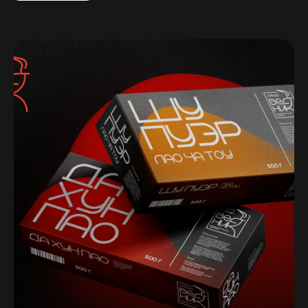
ИСПОЛЬЗОВАНИЕ ГРАФИКИ
В ШРИФТОВЫХ ЛОГОТИПАХ
ДОВОЛЬНО ЭФФЕКТНАЯ ВЕЩЬ!
НУЖНО ТОЛЬКО ПРАВИЛЬНО
ПОЛЬЗОВАТЬСЯ)
Как вам такой подход? В магазине
«Добрый Вестник» восприятие
айдентики строится на ощущениях,
на чувствах, которые возникают при