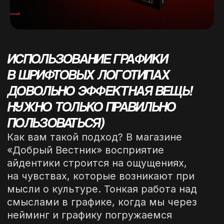
мысли о культуре. Тонкая работа над
смыслами в графике, когда мы через
нейминг и графику погружаемся
в огромный культурный слой.
Тем временем графика, которая
интегрирована в композицию логотипа,
также нативно может быть
представлена в виде оттиска.
Вышло очень по-восточному!