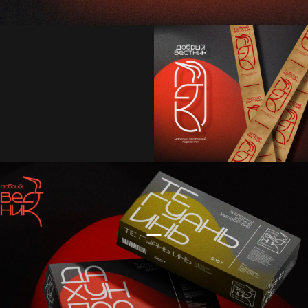
МЫ ЖДЕМ ВАС
В ГОСТИ
Чтобы дать вам действительно рабочее
решение, нам нужно как можно
подробнее обсудить ваш проект, задачу
или проблему. Кратко опишите свой
запрос нам на почту или оставьте
заявку на сайте и Мы вам перезвоним!
НАПИСАТЬ
График работы
Время
в Новосибирске
Пн - Пт
12:34:29
10:00 - 19:00